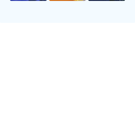
的信息共享平台。在群里，每位成员都可以分享自己对比赛
的看法、战术分析以及球队动态等，从而增强整个团队的凝
聚力。
此外，这种互动还能激发大家对赛事更深入的理解。例如，
有些成员可能会分享专业评论员或专家撰写的分析文章，这
样一来，不仅增加了知识储备，也让大家对于比赛有了更全
面、立体的认知。
同时，在大赛期间，群主还会组织各种活动，如竞猜比赛结
果或者预测最佳射手等。这些有趣的小活动，不仅活跃了气
氛，也让每个人都能积极参与进来，提高了整体观赛体验。
3、线下活动机会
除了在线交流之外，QQ群也为成员们提供了许多线下活动
的机会。例如，在重要比赛日，大家可以约定时间去酒吧或