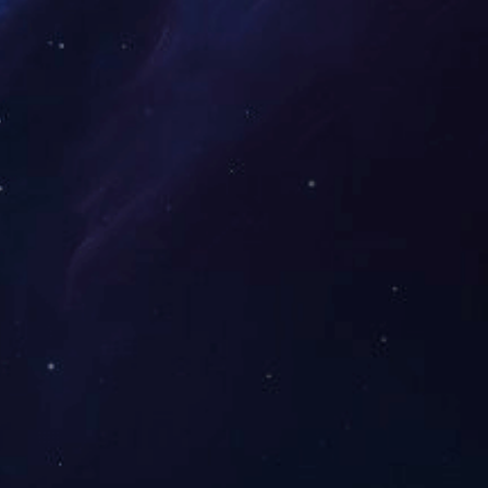
导航
网站地图
联
认识
PA尊龙官网
XML
时凯
拼搏
主营产品
战
公司快讯