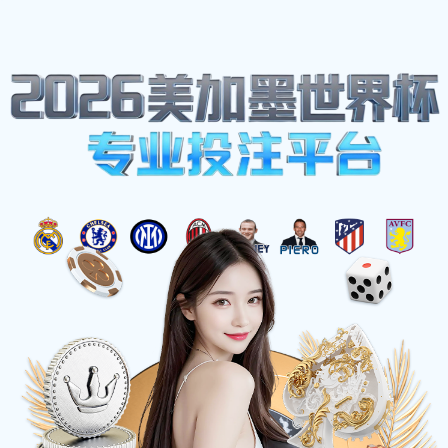
主营产品
首页
Contact Us
巴西足球水平的崛起与挑战分析及未来发展展望