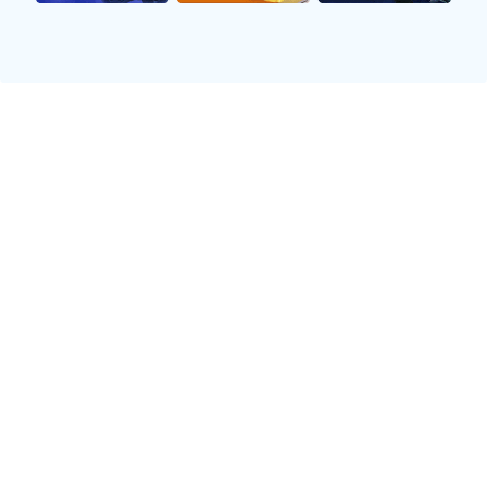
此信任，共同追求目标。这种团结协作不仅提升了球队整体
水平，也让每个成员感受到集体荣誉感的重要性。
通过每天一起训练、一起比赛，队友之间建立起深厚的友
情。他们相互扶持，在关键时刻能够及时给予帮助和支持，
这份情谊在球场之外也延续到了生活中。正因如此，“一人
强大不如大家团结”成为了许多年轻人的座右铭。
同时，球队中的角色分工也让每个人都有机会展现自己的特
长。在这个过程中，他们学会了尊重他人，更加明白个人能
力与团队利益之间的重要平衡。这种思维方式也应用到学习
和工作中，使得他们可以更加有效地和他人沟通与合作。
3、青春回忆
篮球场上充满了青春气息，那些挥洒汗水与欢声笑语交织而
成的不仅是记忆，还有心灵深处难以磨灭的印记。无论是夏