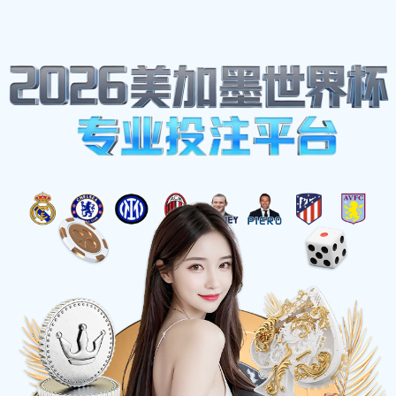
公司快讯
首页
Contact Us
在篮球场上挥洒汗水的青春岁月与激情瞬间的美